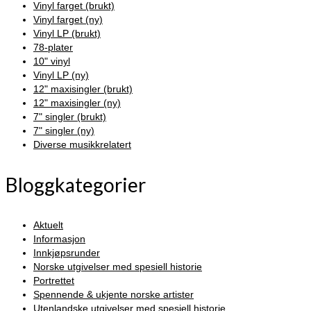
Vinyl farget (brukt)
Vinyl farget (ny)
Vinyl LP (brukt)
78-plater
10" vinyl
Vinyl LP (ny)
12" maxisingler (brukt)
12" maxisingler (ny)
7" singler (brukt)
7" singler (ny)
Diverse musikkrelatert
Bloggkategorier
Aktuelt
Informasjon
Innkjøpsrunder
Norske utgivelser med spesiell historie
Portrettet
Spennende & ukjente norske artister
Utenlandske utgivelser med spesiell historie