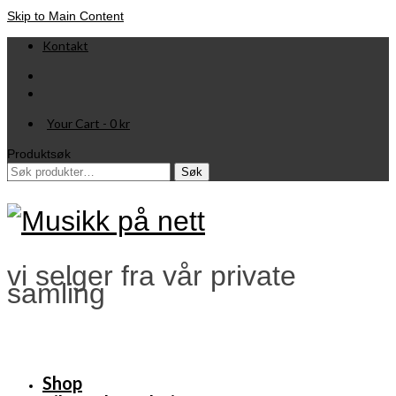
Skip to Main Content
Kontakt
Your Cart
-
0
kr
Produktsøk
Søk
Søk
etter:
vi selger fra vår private
samling
Shop