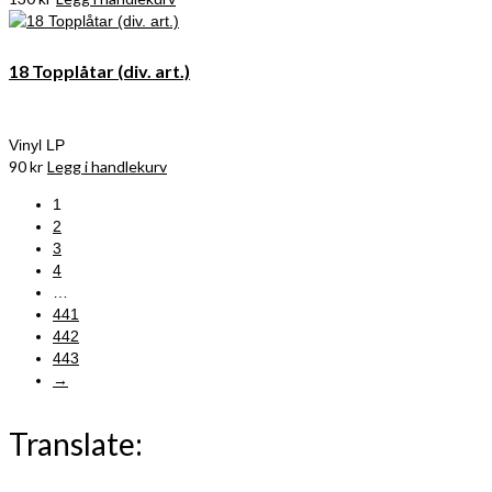
18 Topplåtar (div. art.)
Vinyl LP
90
kr
Legg i handlekurv
1
2
3
4
…
441
442
443
→
Translate: