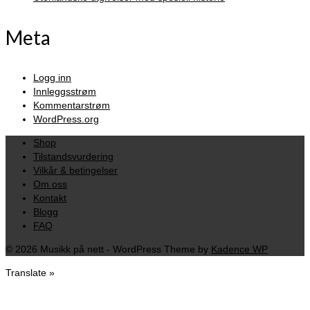
Meta
Logg inn
Innleggsstrøm
Kommentarstrøm
WordPress.org
Shop
Tilstandsvurdering
Vilkår & betingelser
Om oss
Kontakt
Blogg
FAQ
© 2026 Musikk på nett - WordPress Theme by
Kadence WP
Translate »