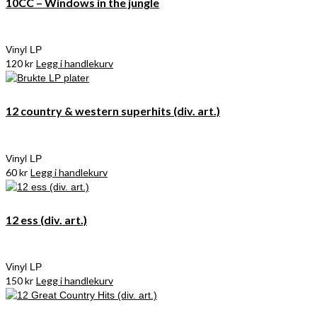
10CC – Windows in the jungle
Vinyl LP
120
kr
Legg i handlekurv
12 country & western superhits (div. art.)
Vinyl LP
60
kr
Legg i handlekurv
12 ess (div. art.)
Vinyl LP
150
kr
Legg i handlekurv