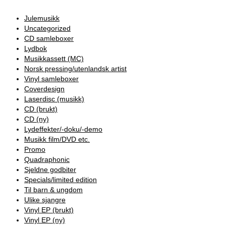
Julemusikk
Uncategorized
CD samleboxer
Lydbok
Musikkassett (MC)
Norsk pressing/utenlandsk artist
Vinyl samleboxer
Coverdesign
Laserdisc (musikk)
CD (brukt)
CD (ny)
Lydeffekter/-doku/-demo
Musikk film/DVD etc.
Promo
Quadraphonic
Sjeldne godbiter
Specials/limited edition
Til barn & ungdom
Ulike sjangre
Vinyl EP (brukt)
Vinyl EP (ny)