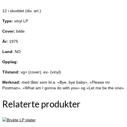
12 i skuddet (div. art.)
Type:
vinyl LP
Cover:
bilde
År:
1975
Land:
NO
Opplag:
Tilstand:
vg+ (cover), ex- (vinyl)
Merknad:
med låter som bl.a. «Bye, bye baby», «Please mr.
Postman», «What am I gonna do with you» og «Let me be the one»
Relaterte produkter