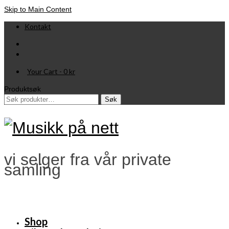
Skip to Main Content
Kontakt
Your Cart
-
0
kr
Produktsøk
Søk
Søk
etter:
vi selger fra vår private
samling
Shop