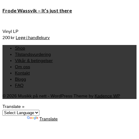
Frode Wassvik – It’s just there
Vinyl LP
200
kr
Legg i handlekurv
Shop
Tilstandsvurdering
Vilkår & betingelser
Om oss
Kontakt
Blogg
FAQ
© 2026 Musikk på nett - WordPress Theme by
Kadence WP
Translate »
Powered by
Translate