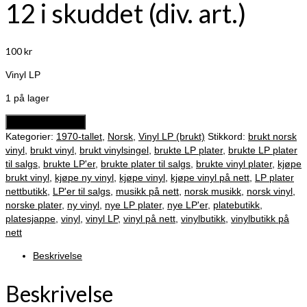
12 i skuddet (div. art.)
100
kr
Vinyl LP
1 på lager
12
Legg i handlekurv
i
Kategorier:
1970-tallet
,
Norsk
,
Vinyl LP (brukt)
Stikkord:
brukt norsk
skuddet
vinyl
,
brukt vinyl
,
brukt vinylsingel
,
brukte LP plater
,
brukte LP plater
(div.
til salgs
,
brukte LP'er
,
brukte plater til salgs
,
brukte vinyl plater
,
kjøpe
art.)
brukt vinyl
,
kjøpe ny vinyl
,
kjøpe vinyl
,
kjøpe vinyl på nett
,
LP plater
antall
nettbutikk
,
LP'er til salgs
,
musikk på nett
,
norsk musikk
,
norsk vinyl
,
norske plater
,
ny vinyl
,
nye LP plater
,
nye LP'er
,
platebutikk
,
platesjappe
,
vinyl
,
vinyl LP
,
vinyl på nett
,
vinylbutikk
,
vinylbutikk på
nett
Beskrivelse
Beskrivelse