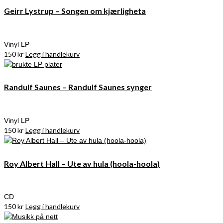
Geirr Lystrup – Songen om kjærligheta
Vinyl LP
150
kr
Legg i handlekurv
Randulf Saunes – Randulf Saunes synger
Vinyl LP
150
kr
Legg i handlekurv
Roy Albert Hall – Ute av hula (hoola-hoola)
CD
150
kr
Legg i handlekurv