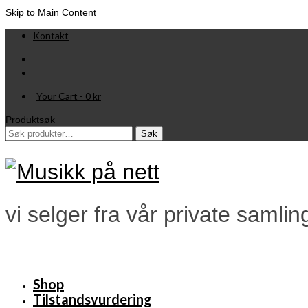
Skip to Main Content
Kontakt
Your Cart
-
0
kr
Produktsøk
Søk
Søk
etter:
vi selger fra vår private samlin
Shop
Tilstandsvurdering