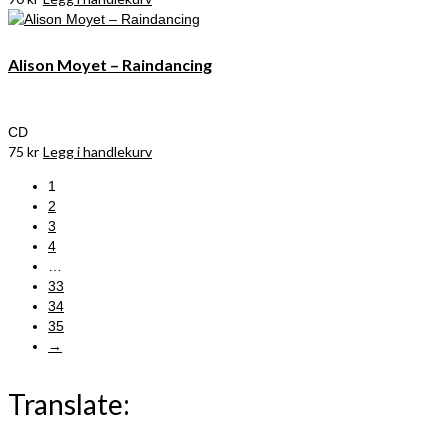
Alison Moyet – Raindancing
CD
75
kr
Legg i handlekurv
1
2
3
4
…
33
34
35
→
Translate: