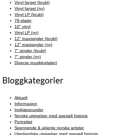
Vinyl farget (brukt)
Vinyl farget (ny)
Vinyl LP (brukt)
78-plater
10" vinyl
Vinyl LP (ny)
12" maxisingler (brukt)
12" maxisingler (ny)
7" singler (brukt)
7" singler (ny)
Diverse musikkrelatert
Bloggkategorier
Aktuelt
Informasjon
Innkjøpsrunder
Norske utgivelser med spesiell historie
Portrettet
Spennende & ukjente norske artister
Utenlandske utgivelser med spesiell historie