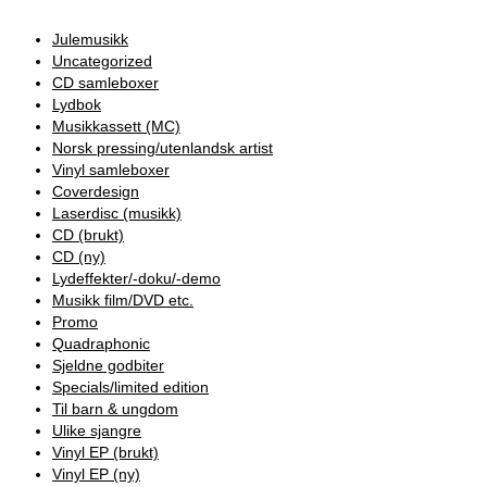
Julemusikk
Uncategorized
CD samleboxer
Lydbok
Musikkassett (MC)
Norsk pressing/utenlandsk artist
Vinyl samleboxer
Coverdesign
Laserdisc (musikk)
CD (brukt)
CD (ny)
Lydeffekter/-doku/-demo
Musikk film/DVD etc.
Promo
Quadraphonic
Sjeldne godbiter
Specials/limited edition
Til barn & ungdom
Ulike sjangre
Vinyl EP (brukt)
Vinyl EP (ny)