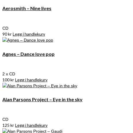
Aerosmith – Nine lives
CD
90
kr
Legg i handlekurv
Agnes – Dance love pop
2 x CD
100
kr
Legg i handlekurv
Alan Parsons Project – Eye in the sky
CD
125
kr
Legg i handlekurv