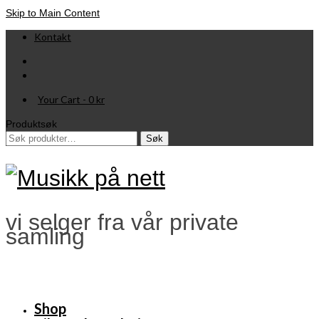
Skip to Main Content
Kontakt
Your Cart
-
0
kr
Produktsøk
Søk
Søk
etter:
vi selger fra vår private
samling
Shop