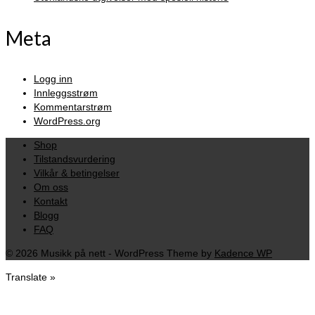
Meta
Logg inn
Innleggsstrøm
Kommentarstrøm
WordPress.org
Shop
Tilstandsvurdering
Vilkår & betingelser
Om oss
Kontakt
Blogg
FAQ
© 2026 Musikk på nett - WordPress Theme by
Kadence WP
Translate »