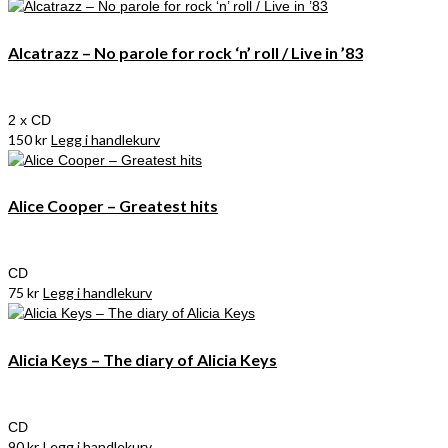
Alcatrazz – No parole for rock ‘n’ roll / Live in ’83
2 x CD
150
kr
Legg i handlekurv
Alice Cooper – Greatest hits
CD
75
kr
Legg i handlekurv
Alicia Keys – The diary of Alicia Keys
CD
90
kr
Legg i handlekurv