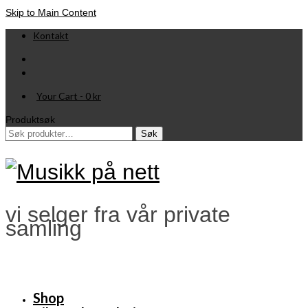
Skip to Main Content
Kontakt
Your Cart
-
0
kr
Produktsøk
Søk
Søk
etter:
vi selger fra vår private
samling
Shop