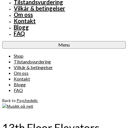
Tilstandsvurdering
Vilkår & betingelser
Om oss
Kontakt
Blogg
FAQ
Menu
Shop
Tilstandsvurdering
Vilkår & betingelser
Om oss
Kontakt
Blogg
FAQ
Back to
Psychedelic
13th Floor Elevators –