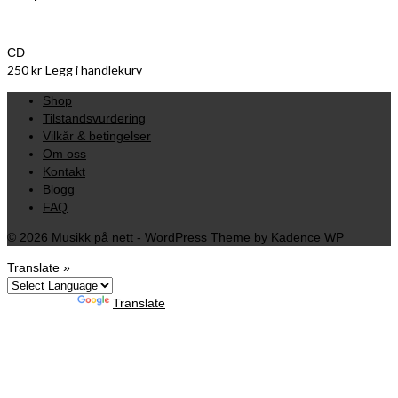
CD
250
kr
Legg i handlekurv
Shop
Tilstandsvurdering
Vilkår & betingelser
Om oss
Kontakt
Blogg
FAQ
© 2026 Musikk på nett - WordPress Theme by
Kadence WP
Translate »
Powered by
Translate