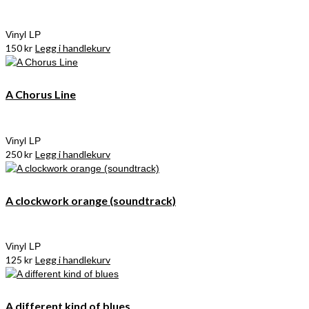
Vinyl LP
150
kr
Legg i handlekurv
A Chorus Line
Vinyl LP
250
kr
Legg i handlekurv
A clockwork orange (soundtrack)
Vinyl LP
125
kr
Legg i handlekurv
A different kind of blues