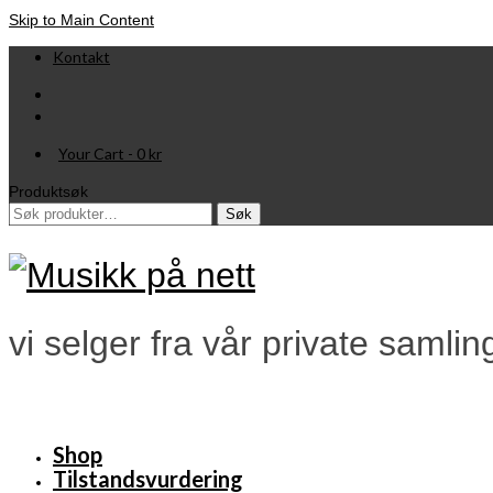
Skip to Main Content
Kontakt
Your Cart
-
0
kr
Produktsøk
Søk
Søk
etter:
vi selger fra vår private samlin
Shop
Tilstandsvurdering