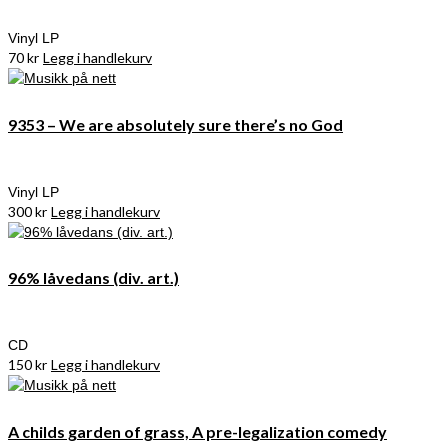
Vinyl LP
70
kr
Legg i handlekurv
9353 – We are absolutely sure there’s no God
Vinyl LP
300
kr
Legg i handlekurv
96% låvedans (div. art.)
CD
150
kr
Legg i handlekurv
A childs garden of grass, A pre-legalization comedy