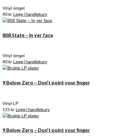
Vinyl singel
40
kr
Legg i handlekurv
808 State – In yer face
Vinyl singel
40
kr
Legg i handlekurv
9 Below Zero – Don’t point your finger
Vinyl LP
125
kr
Legg i handlekurv
9 Below Zero – Don’t point your finger