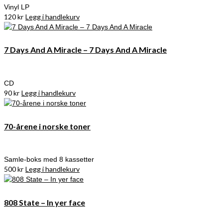
Vinyl LP
120
kr
Legg i handlekurv
7 Days And A Miracle – 7 Days And A Miracle
CD
90
kr
Legg i handlekurv
70-årene i norske toner
Samle-boks med 8 kassetter
500
kr
Legg i handlekurv
808 State – In yer face