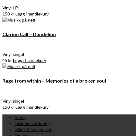
Vinyl LP
150
kr
Legg i handlekurv
Clarion Call – Dandelion
Vinyl singel
45
kr
Legg i handlekurv
Rage from within – Memories of a broken soul
Vinyl singel
150
kr
Legg i handlekurv
Shop
Tilstandsvurdering
Vilkår & betingelser
Om oss