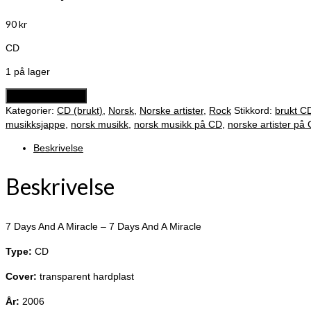
90
kr
CD
1 på lager
7
Legg i handlekurv
Days
Kategorier:
CD (brukt)
,
Norsk
,
Norske artister
,
Rock
Stikkord:
brukt C
And
musikksjappe
,
norsk musikk
,
norsk musikk på CD
,
norske artister på
A
Beskrivelse
Miracle
-
7
Beskrivelse
Days
And
A
7 Days And A Miracle – 7 Days And A Miracle
Miracle
antall
Type:
CD
Cover:
transparent hardplast
År:
2006