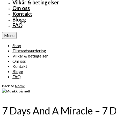
Vilkår & betingelser
Om oss
Kontakt
Blogg
FAQ
Menu
Shop
Tilstandsvurdering
Vilkår & betingelser
Om oss
Kontakt
Blogg
FAQ
Back to
Norsk
7 Days And A Miracle – 7 