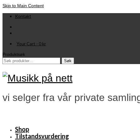
Skip to Main Content
Kontakt
Your Cart
-
0
kr
Produktsøk
Søk
Søk
etter:
vi selger fra vår private samlin
Shop
Tilstandsvurdering