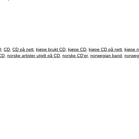
D
,
CD
,
CD på nett
,
kjøpe brukt CD
,
kjøpe CD
,
kjøpe CD på nett
,
kjøpe 
 CD
,
norske artister utgitt på CD
,
norske CD'er
,
norwegian band
,
norweg