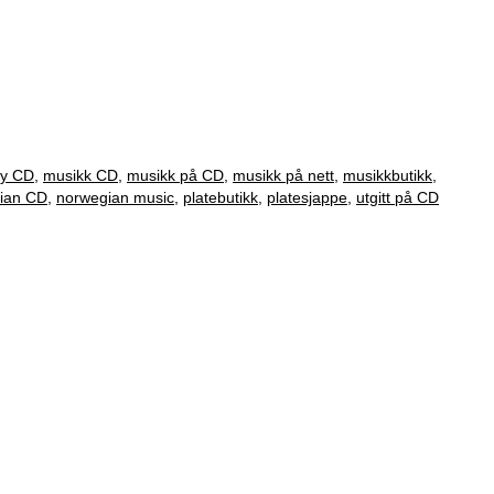
ny CD
,
musikk CD
,
musikk på CD
,
musikk på nett
,
musikkbutikk
,
ian CD
,
norwegian music
,
platebutikk
,
platesjappe
,
utgitt på CD