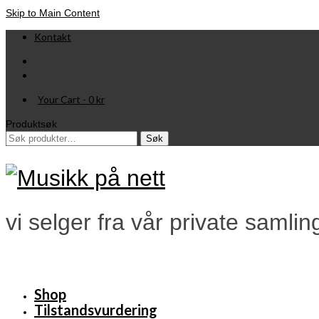
Skip to Main Content
Kontakt
Your Cart
-
0
kr
Produktsøk
Søk
Søk
etter:
vi selger fra vår private samlin
Shop
Tilstandsvurdering