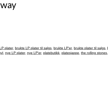
away
LP plater
,
brukte LP plater til salgs
,
brukte LP'er
,
brukte plater til salgs
,
nyl
,
nye LP plater
,
nye LP'er
,
platebutikk
,
platesjappe
,
the rolling stones