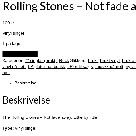
Rolling Stones – Not fade 
100
kr
Vinyl singel
1 på lager
Rolling
Legg i handlekurv
Stones
Kategorier:
7" singler (brukt)
,
Rock
Stikkord:
brukt
,
brukt vinyl
,
brukte 
-
vinyl på nett
,
LP plater nettbutikk
,
LP'er til salgs
,
musikk på nett
,
ny vi
Not
nett
fade
Beskrivelse
away
antall
Beskrivelse
The Rolling Stones – Not fade away, Little by little
Type:
vinyl singel