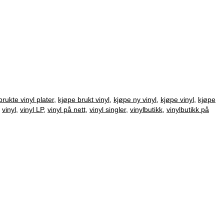
brukte vinyl plater
,
kjøpe brukt vinyl
,
kjøpe ny vinyl
,
kjøpe vinyl
,
kjøpe
,
vinyl
,
vinyl LP
,
vinyl på nett
,
vinyl singler
,
vinylbutikk
,
vinylbutikk på