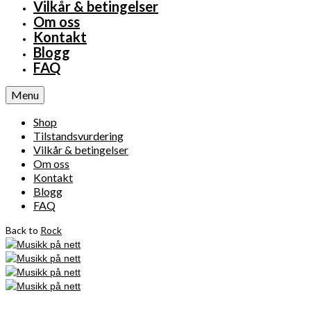
Vilkår & betingelser
Om oss
Kontakt
Blogg
FAQ
Menu
Shop
Tilstandsvurdering
Vilkår & betingelser
Om oss
Kontakt
Blogg
FAQ
Back to
Rock