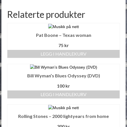
Relaterte produkter
Pat Boone – Texas woman
75
kr
LEGG I HANDLEKURV
Bill Wyman’s Blues Odyssey (DVD)
100
kr
LEGG I HANDLEKURV
Rolling Stones – 2000 lightyears from home
300
kr