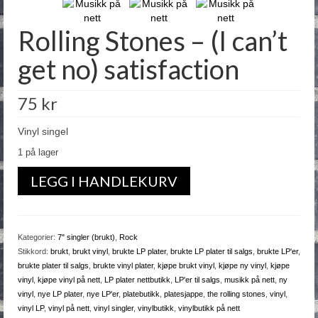
Vilkår & betingelser
Rolling Stones – (I can’t
Om oss
get no) satisfaction
Kontakt
75
kr
Blogg
FAQ
Vinyl singel
1 på lager
Rolling
LEGG I HANDLEKURV
Stones
-
(I
can't
Kategorier:
7" singler (brukt)
,
Rock
get
Stikkord:
brukt
,
brukt vinyl
,
brukte LP plater
,
brukte LP plater til salgs
,
brukte LP'er
,
no)
brukte plater til salgs
,
brukte vinyl plater
,
kjøpe brukt vinyl
,
kjøpe ny vinyl
,
kjøpe
satisfaction
vinyl
,
kjøpe vinyl på nett
,
LP plater nettbutikk
,
LP'er til salgs
,
musikk på nett
,
ny
antall
vinyl
,
nye LP plater
,
nye LP'er
,
platebutikk
,
platesjappe
,
the rolling stones
,
vinyl
,
vinyl LP
,
vinyl på nett
,
vinyl singler
,
vinylbutikk
,
vinylbutikk på nett