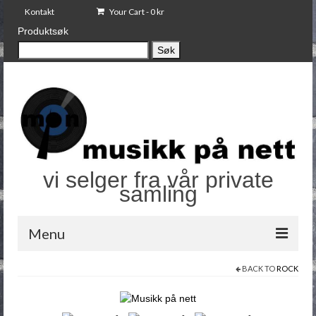
Kontakt
Your Cart
-
0
kr
Produktsøk
Søk
Søk
etter:
vi selger fra vår private
samling
Menu
BACK TO
ROCK
Shop
Tilstandsvurdering