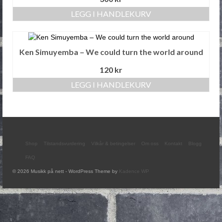
LEGG I HANDLEKURV
Ken Simuyemba – We could turn the world around
120
kr
LEGG I HANDLEKURV
Shop
Tilstandsvurdering
Vilkår & betingelser
Om oss
Kontakt
Blogg
FAQ
© 2026 Musikk på nett - WordPress Theme by
Kadence WP