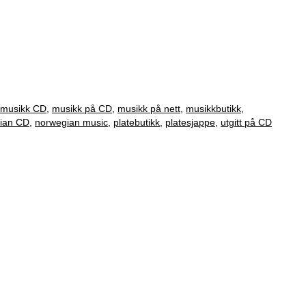
musikk CD
,
musikk på CD
,
musikk på nett
,
musikkbutikk
,
ian CD
,
norwegian music
,
platebutikk
,
platesjappe
,
utgitt på CD