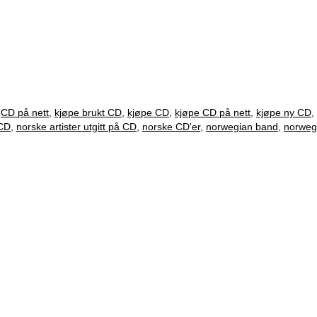
,
CD på nett
,
kjøpe brukt CD
,
kjøpe CD
,
kjøpe CD på nett
,
kjøpe ny CD
,
 CD
,
norske artister utgitt på CD
,
norske CD'er
,
norwegian band
,
norweg