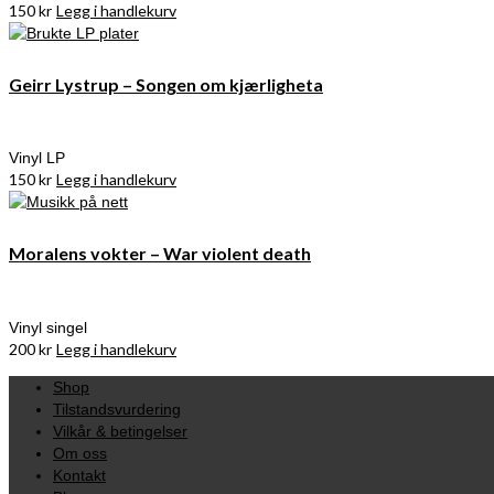
150
kr
Legg i handlekurv
Geirr Lystrup – Songen om kjærligheta
Vinyl LP
150
kr
Legg i handlekurv
Moralens vokter – War violent death
Vinyl singel
200
kr
Legg i handlekurv
Shop
Tilstandsvurdering
Vilkår & betingelser
Om oss
Kontakt