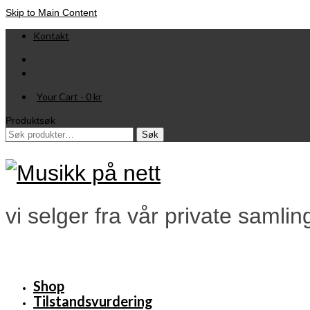
Skip to Main Content
Kontakt
Your Cart
-
0
kr
Produktsøk
Søk
Søk
etter:
vi selger fra vår private samlin
Shop
Tilstandsvurdering