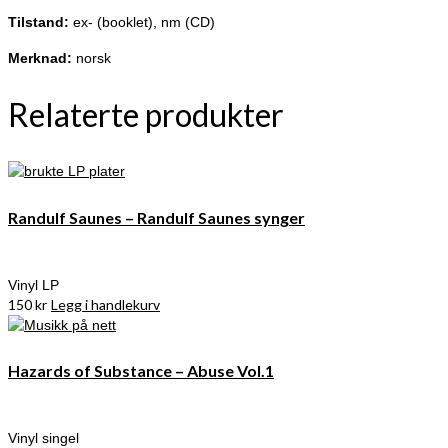
Tilstand:
ex- (booklet), nm (CD)
Merknad:
norsk
Relaterte produkter
Randulf Saunes – Randulf Saunes synger
Vinyl LP
150
kr
Legg i handlekurv
Hazards of Substance – Abuse Vol.1
Vinyl singel