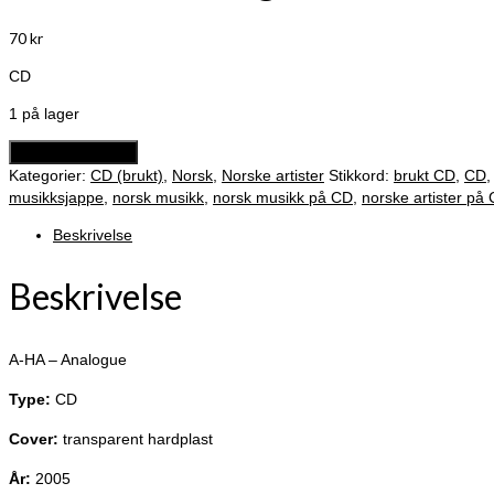
70
kr
CD
1 på lager
A-
Legg i handlekurv
HA
Kategorier:
CD (brukt)
,
Norsk
,
Norske artister
Stikkord:
brukt CD
,
CD
-
musikksjappe
,
norsk musikk
,
norsk musikk på CD
,
norske artister på
Analogue
Beskrivelse
antall
Beskrivelse
A-HA – Analogue
Type:
CD
Cover:
transparent hardplast
År:
2005